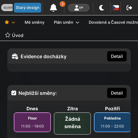
5
Starý design
SILVER
DP
Mé směny
Plán směn
Dovolené a Časové možn
Úvod
Evidence docházky
Detail
Nejbližší směny:
Detail
Dnes
Zítra
Pozítří
Floor
Žádná
Pokladna
směna
11:00 - 19:00
11:00 - 22:00