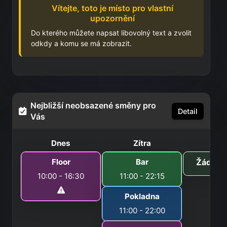
Vítejte, toto je místo pro vlastní
upozornění
Do kterého můžete napsat libovolný text a zvolit
odkdy a komu se má zobrazit.
Nejbližší neobsazené směny pro
Detail
Vás
Dnes
Zítra
Pozí
Floor
Bar
Žádná 
10:00 - 16:30
11:00 - 22:15
Pokladna
11:00 - 22:00